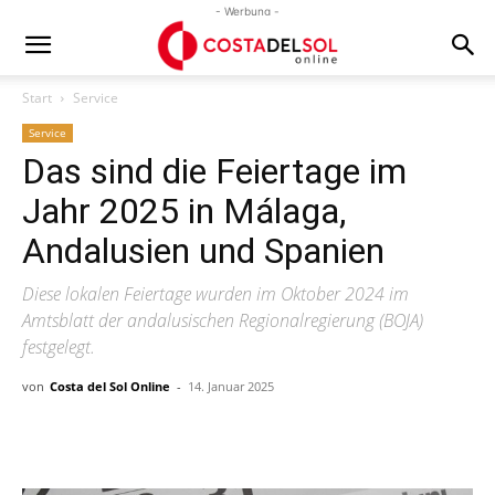
- Werbung -
Start
Service
Service
Das sind die Feiertage im
Jahr 2025 in Málaga,
Andalusien und Spanien
Diese lokalen Feiertage wurden im Oktober 2024 im
Amtsblatt der andalusischen Regionalregierung (BOJA)
festgelegt.
von
Costa del Sol Online
-
14. Januar 2025