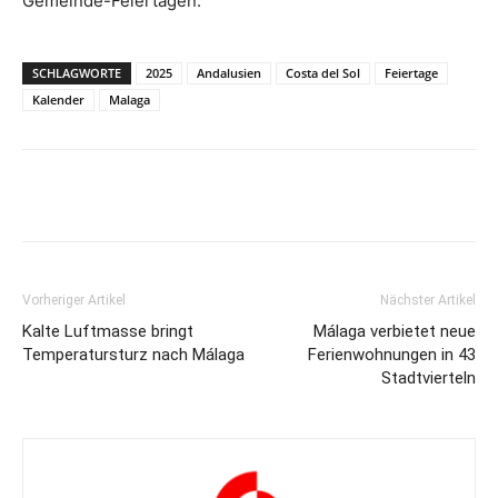
Gemeinde-Feiertagen.
SCHLAGWORTE
2025
Andalusien
Costa del Sol
Feiertage
Kalender
Malaga
Vorheriger Artikel
Nächster Artikel
Kalte Luftmasse bringt
Málaga verbietet neue
Temperatursturz nach Málaga
Ferienwohnungen in 43
Stadtvierteln