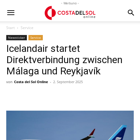
- Werbung -
Start
Service
Newsticker
Service
Icelandair startet
Direktverbindung zwischen
Málaga und Reykjavík
von
Costa del Sol Online
-
2. September 2025