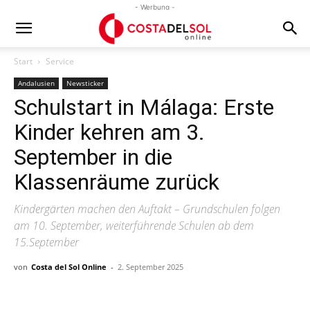
- Werbung -
Start
Service
Andalusien
Newsticker
Schulstart in Málaga: Erste
Kinder kehren am 3.
September in die
Klassenräume zurück
Kindergärten machen den Auftakt – Grundschulen folgen
am 10. September, weiterführende Schulen ab dem
15.September
von
Costa del Sol Online
-
2. September 2025