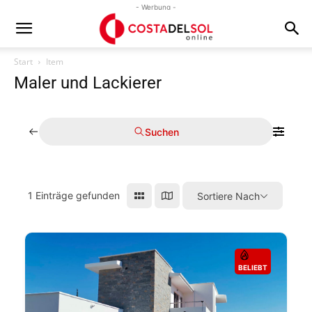
- Werbung -
Start
Item
Maler und Lackierer
Suchen
1
Einträge gefunden
Sortiere Nach
BELIEBT