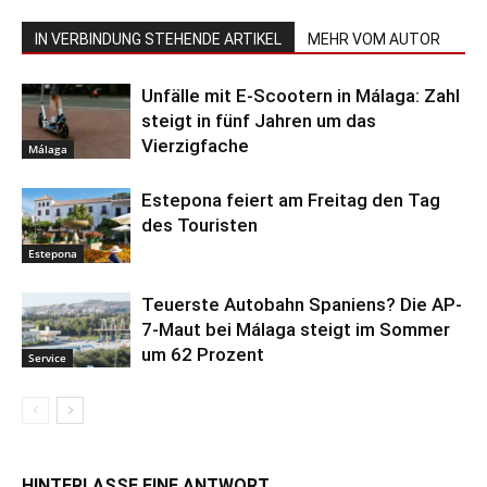
IN VERBINDUNG STEHENDE ARTIKEL
MEHR VOM AUTOR
Unfälle mit E-Scootern in Málaga: Zahl
steigt in fünf Jahren um das
Vierzigfache
Málaga
Estepona feiert am Freitag den Tag
des Touristen
Estepona
Teuerste Autobahn Spaniens? Die AP-
7-Maut bei Málaga steigt im Sommer
um 62 Prozent
Service
HINTERLASSE EINE ANTWORT