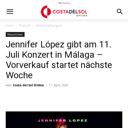
- Werbung -
Start
Freizeit
Veranstaltungen
Newsticker
Jennifer López gibt am 11.
Juli Konzert in Málaga –
Vorverkauf startet nächste
Woche
von
Costa del Sol Online
-
11. April 2025