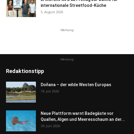
internationale Streetfood-Küche
5. August 2026
-Werbung-
-Werbung-
Redaktionstipp
Doñana – der wilde Westen Europas
18. Juli 2026
Neue Plattform warnt Badegäste vor
Quallen, Algen und Meeresschaum an der...
29. Juni 2026