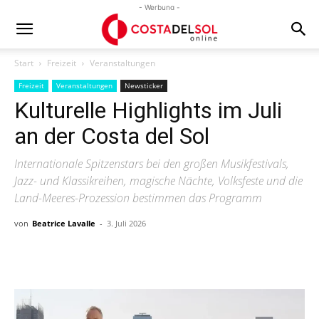
- Werbung -
Start
Freizeit
Veranstaltungen
Freizeit
Veranstaltungen
Newsticker
Kulturelle Highlights im Juli
an der Costa del Sol
Internationale Spitzenstars bei den großen Musikfestivals,
Jazz- und Klassikreihen, magische Nächte, Volksfeste und die
Land-Meeres-Prozession bestimmen das Programm
von
Beatrice Lavalle
-
3. Juli 2026