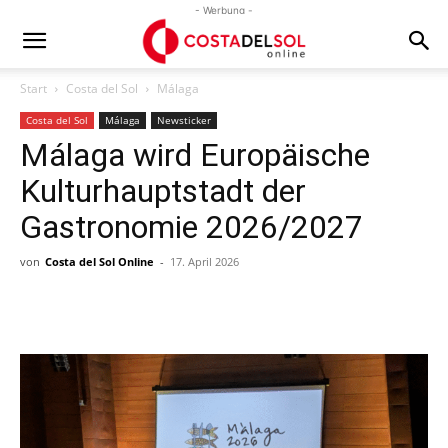
- Werbung -
Start
Costa del Sol
Málaga
Costa del Sol
Málaga
Newsticker
Málaga wird Europäische
Kulturhauptstadt der
Gastronomie 2026/2027
von
Costa del Sol Online
-
17. April 2026