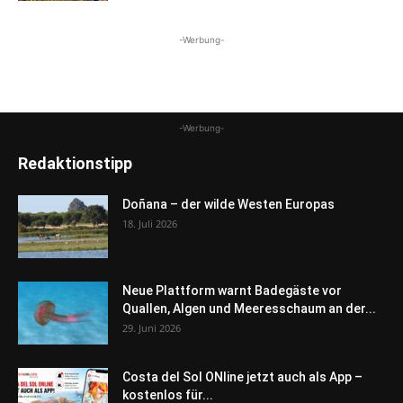
-Werbung-
-Werbung-
Redaktionstipp
Doñana – der wilde Westen Europas
18. Juli 2026
Neue Plattform warnt Badegäste vor
Quallen, Algen und Meeresschaum an der...
29. Juni 2026
Costa del Sol ONline jetzt auch als App –
kostenlos für...