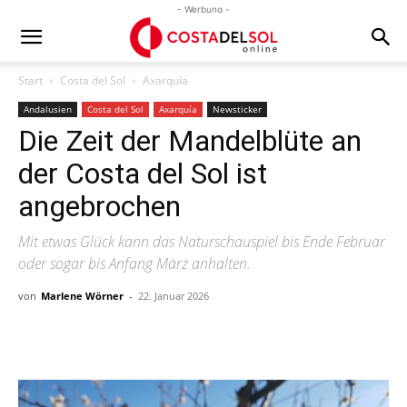
- Werbung -
Start
Costa del Sol
Axarquía
Andalusien
Costa del Sol
Axarquía
Newsticker
Die Zeit der Mandelblüte an
der Costa del Sol ist
angebrochen
Mit etwas Glück kann das Naturschauspiel bis Ende Februar
oder sogar bis Anfang März anhalten.
von
Marlene Wörner
-
22. Januar 2026