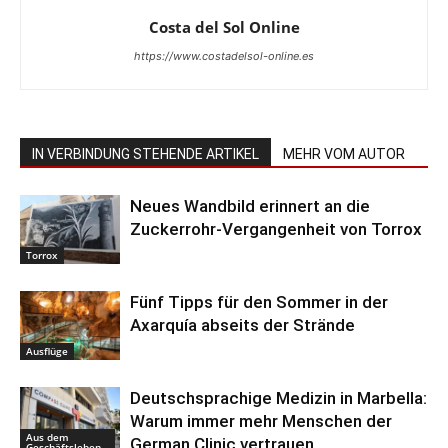
Costa del Sol Online
https://www.costadelsol-online.es
IN VERBINDUNG STEHENDE ARTIKEL
MEHR VOM AUTOR
Neues Wandbild erinnert an die
Zuckerrohr-Vergangenheit von Torrox
Torrox
Fünf Tipps für den Sommer in der
Axarquía abseits der Strände
Ausflüge
Deutschsprachige Medizin in Marbella:
Warum immer mehr Menschen der
Aus dem
German Clinic vertrauen
Geschäftsleben