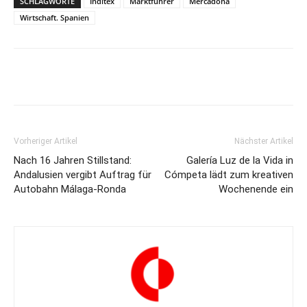
SCHLAGWORTE
Inditex
Marktführer
Mercadona
Wirtschaft. Spanien
Vorheriger Artikel
Nächster Artikel
Nach 16 Jahren Stillstand:
Galería Luz de la Vida in
Andalusien vergibt Auftrag für
Cómpeta lädt zum kreativen
Autobahn Málaga-Ronda
Wochenende ein