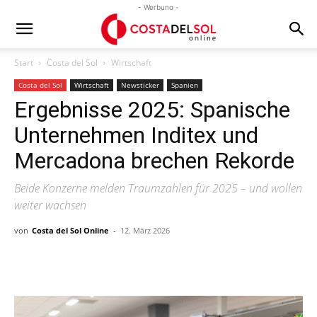
- Werbung -
Start
Costa del Sol
Wirtschaft
Costa del Sol
Wirtschaft
Newsticker
Spanien
Ergebnisse 2025: Spanische
Unternehmen Inditex und
Mercadona brechen Rekorde
Beide Konzerne melden Traumzahlen für 2025 – und wollen
weiter wachsen
von
Costa del Sol Online
-
12. März 2026