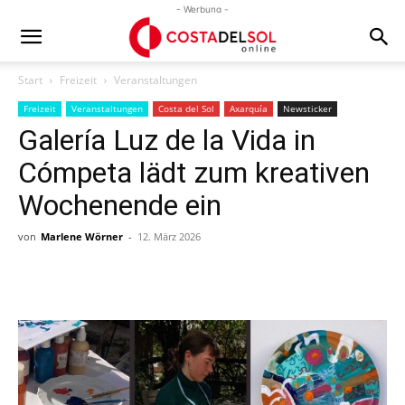
- Werbung -
Start
Freizeit
Veranstaltungen
Freizeit
Veranstaltungen
Costa del Sol
Axarquía
Newsticker
Galería Luz de la Vida in
Cómpeta lädt zum kreativen
Wochenende ein
von
Marlene Wörner
-
12. März 2026