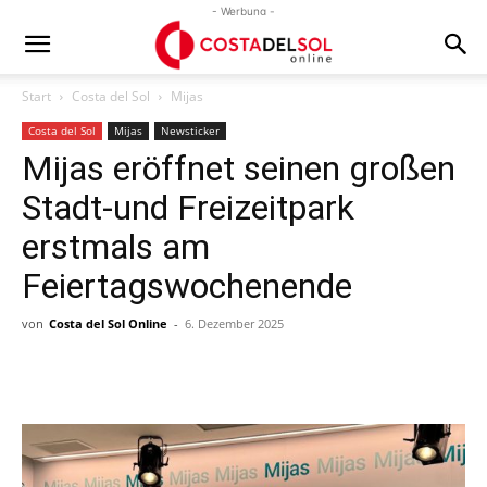
- Werbung -
Start
Costa del Sol
Mijas
Costa del Sol
Mijas
Newsticker
Mijas eröffnet seinen großen
Stadt-und Freizeitpark
erstmals am
Feiertagswochenende
von
Costa del Sol Online
-
6. Dezember 2025