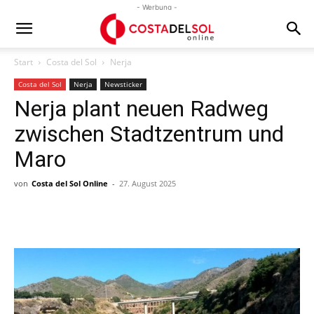
- Werbung -
Start
Costa del Sol
Nerja
Costa del Sol
Nerja
Newsticker
Nerja plant neuen Radweg
zwischen Stadtzentrum und
Maro
von
Costa del Sol Online
-
27. August 2025