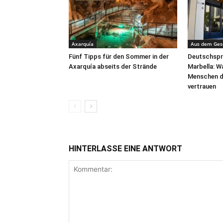
Axarquía
Aus dem Ges
Fünf Tipps für den Sommer in der
Deutschspra
Axarquía abseits der Strände
Marbella: 
Menschen d
vertrauen
HINTERLASSE EINE ANTWORT