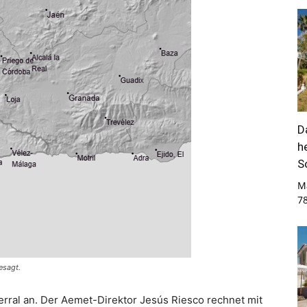
D
h
S
M
7
esagt.
erral an. Der Aemet-Direktor Jesús Riesco rechnet mit