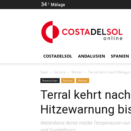
34
C
Málaga
COSTADELSOL
ANDALUSIEN
SPANIEN
Start
Service
Wetter
Terral kehrt nach Málaga 
Newsticker
Service
Wetter
Terral kehrt nac
Hitzewarnung bis
Wetterdienst Aemet meldet Temperaturen von 
und Guadalhorce