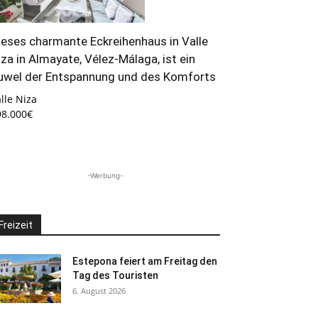
ieses charmante Eckreihenhaus in Valle
iza in Almayate, Vélez-Málaga, ist ein
uwel der Entspannung und des Komforts
lle Niza
98.000€
-Werbung-
Freizeit
Estepona feiert am Freitag den
Tag des Touristen
6. August 2026