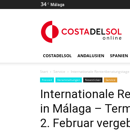
34
C
Málaga
COSTADELSOL
ANDALUSIEN
SPANIEN
Start
Service
Internationale Rentenberatungstage
Freizeit
Veranstaltungen
Newsticker
Service
Internationale 
in Málaga – Ter
2. Februar verge