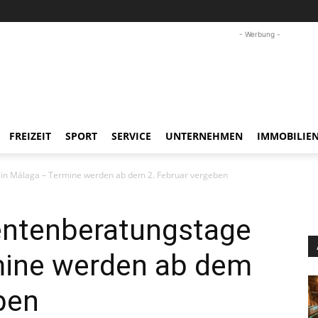
- Werbung -
FREIZEIT
SPORT
SERVICE
UNTERNEHMEN
IMMOBILIE
 in Málaga – Termine werden ab dem 2. Februar vergeben
Rentenberatungstage
mine werden ab dem
ben