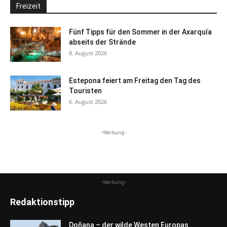
Freizeit
Fünf Tipps für den Sommer in der Axarquía
abseits der Strände
8. August 2026
Estepona feiert am Freitag den Tag des
Touristen
6. August 2026
-Werbung-
-Werbung-
Redaktionstipp
Doñana – der wilde Westen Europas