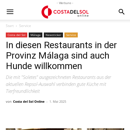
- Werbung -
Start
Service
Costa del Sol
Málaga
Newsticker
Service
In diesen Restaurants in der
Provinz Málaga sind auch
Hunde willkommen
Die mit "Soletes" ausgezeichneten Restaurants aus der
aktuellen Repsol-Auswahl verbinden gute Küche mit
Tierfreundlichkeit
von
Costa del Sol Online
-
1. Mai 2025