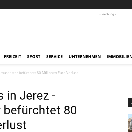
- Werbung -
FREIZEIT
SPORT
SERVICE
UNTERNEHMEN
IMMOBILIE
smussektor befürchtet 80 Millionen Euro Verlust
 in Jerez -
 befürchtet 80
rlust