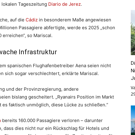
 lokalen Tageszeitung
Diario de Jerez
.
che, auf die
Cádiz
in besonderem Maße angewiesen
illionen Passagiere abfertigte, werde es 2025 „schon
 erreichen“, so Mariscal.
wache Infrastruktur
D
em spanischen Flughafenbetreiber Aena seien nicht
N
 sich sogar verschlechtert, erklärte Mariscal.
J
Va
ng und der Provinzregierung, andere
2
eien bislang gescheitert. „Ryanairs Position im Markt
 es faktisch unmöglich, diese Lücke zu schließen.“
n
bereits 160.000 Passagiere verloren – darunter
, dass dies nicht nur ein Rückschlag für Hotels und