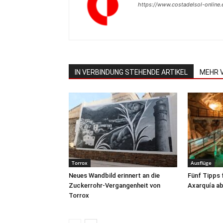
https://www.costadelsol-online.
IN VERBINDUNG STEHENDE ARTIKEL
MEHR 
Torrox
Ausflüge
Neues Wandbild erinnert an die
Fünf Tipps 
Zuckerrohr-Vergangenheit von
Axarquía ab
Torrox