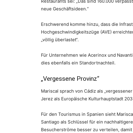
Restaurants sei: „Das sind 160.000 verpasst
neue Geschäftsideen.“
Erschwerend komme hinzu, dass die Infrastr
Hochgeschwindigkeitszüge (AVE) erreichten 
„völlig überlastet“.
Für Unternehmen wie Acerinox und Navantia
dies ebenfalls ein Standortnachteil.
„Vergessene Provinz“
Mariscal sprach von Cádiz als „vergessene
Jerez als Europäische Kulturhauptstadt 20
Für den Tourismus in Spanien sieht Mariscal
Santiago als Schlüssel für ein nachhaltige
Besucherströme besser zu verteilen, damit d