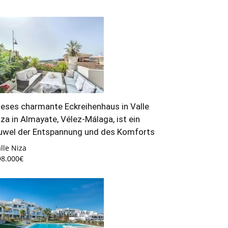
ieses charmante Eckreihenhaus in Valle
iza in Almayate, Vélez-Málaga, ist ein
uwel der Entspannung und des Komforts
lle Niza
98.000€