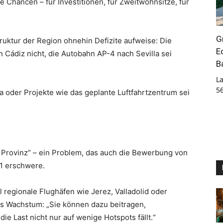
e Chancen – für Investitionen, für Zweitwohnsitze, für
G
uktur der Region ohnehin Defizite aufweise: Die
E
Cádiz nicht, die Autobahn AP-4 nach Sevilla sei
B
La
5
 oder Projekte wie das geplante Luftfahrtzentrum sei
r Provinz“ – ein Problem, das auch die Bewerbung von
31 erschwere.
 regionale Flughäfen wie Jerez, Valladolid oder
res Wachstum: „Sie können dazu beitragen,
ie Last nicht nur auf wenige Hotspots fällt.“