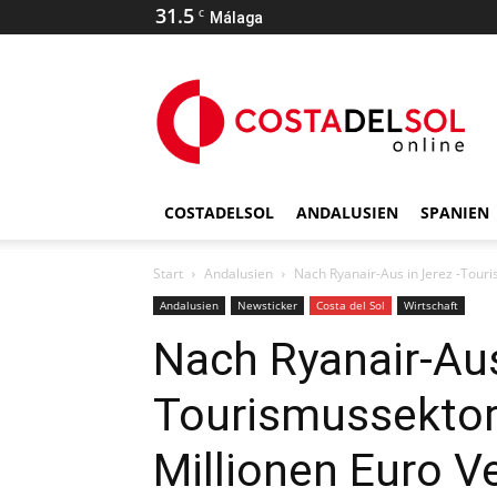
31.5
C
Málaga
COSTADELSOL
ANDALUSIEN
SPANIEN
Start
Andalusien
Nach Ryanair-Aus in Jerez -Touri
Andalusien
Newsticker
Costa del Sol
Wirtschaft
Nach Ryanair-Aus
Tourismussektor
Millionen Euro Ve