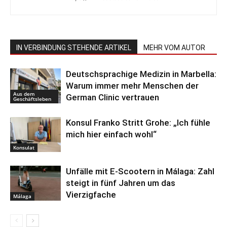
IN VERBINDUNG STEHENDE ARTIKEL
MEHR VOM AUTOR
Deutschsprachige Medizin in Marbella:
Warum immer mehr Menschen der
Aus dem
German Clinic vertrauen
Geschäftsleben
Konsul Franko Stritt Grohe: „Ich fühle
mich hier einfach wohl“
Konsulat
Unfälle mit E-Scootern in Málaga: Zahl
steigt in fünf Jahren um das
Vierzigfache
Málaga