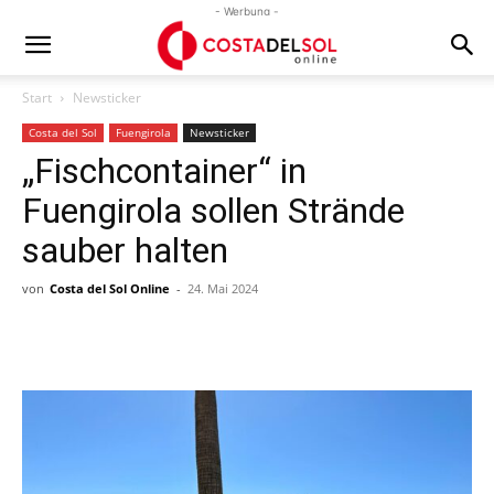
- Werbung -
Start
Newsticker
Costa del Sol
Fuengirola
Newsticker
„Fischcontainer“ in
Fuengirola sollen Strände
sauber halten
von
Costa del Sol Online
-
24. Mai 2024