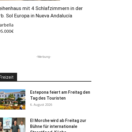
eihenhaus mit 4 Schlafzimmern in der
rb. Sol Europa in Nueva Andalucía
arbella
95.000€
-Werbung-
Freizeit
Estepona feiert am Freitag den
Tag des Touristen
6. August 2026
El Morche wird ab Freitag zur
Bühne für internationale