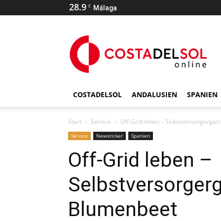
28.9
C
Málaga
COSTADELSOL
ANDALUSIEN
SPANIEN
Start
Service
Off-Grid leben – Selbstversorgergar
Service
Newsticker
Spanien
Off-Grid leben –
Selbstversorgerg
Blumenbeet