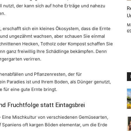
l nutzt, der kann sich auf hohe Erträge und nahezu
R
en.
U
M
, erschafft sich ein kleines Ökosystem, dass die Ernte
6
ild und ungezähmt wachsen, aber schauen Sie einmal
schnittenen Hecken, Totholz oder Kompost schaffen Sie
nn ganz freiwillig Ihre Schädlinge bekämpfen. Denn
orgergarten verirren.
henabfällen und Pflanzenresten, der für
n Paradies ist und Ihrem Boden, als Dünger genutzt,
 für eine gute Ernte bringt.
d Fruchtfolge statt Eintagsbrei
 – Eine Mischkultur von verschiedenen Gemüsearten,
f Spaniens oft kargen Böden elementar, um die Erde