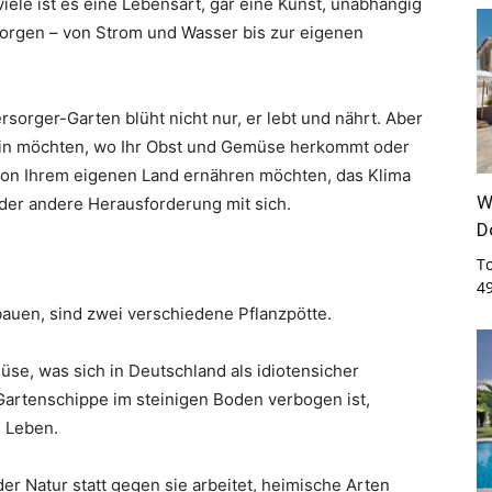
iele ist es eine Lebensart, gar eine Kunst, unabhängig
rsorgen – von Strom und Wasser bis zur eigenen
rsorger-Garten blüht nicht nur, er lebt und nährt. Aber
sein möchten, wo Ihr Obst und Gemüse herkommt oder
 von Ihrem eigenen Land ernähren möchten, das Klima
W
der andere Herausforderung mit sich.
D
T
4
auen, sind zwei verschiedene Pflanzpötte.
se, was sich in Deutschland als idiotensicher
Gartenschippe im steinigen Boden verbogen ist,
 Leben.
der Natur statt gegen sie arbeitet, heimische Arten