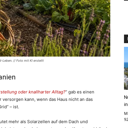
-Leben. // Foto mit KI erstellt
anien
stellung oder knallharter Alltag?
“ gab es einen
N
er versorgen kann, wenn das Haus nicht an das
i
id“ – ist.
M
9
utet mehr als Solarzellen auf dem Dach und