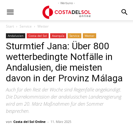
- Werbung -
Start
Service
Wetter
Andalusien
Costa del Sol
Axarquía
Service
Wetter
Sturmtief Jana: Über 800
wetterbedingte Notfälle in
Andalusien, die meisten
davon in der Provinz Málaga
Auch für den Rest der Woche sind Regenfälle angekündigt.
Die Dürrekommission der andalusischen Landesregierung
wird am 20. März Maßnahmen für den Sommer
besprechen.
von
Costa del Sol Online
-
11. März 2025