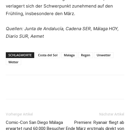
verlagert sich der Schwerpunkt zunehmend auf den
Frühling, insbesondere den März.
Quellen: Junta de Andalucía, Cadena SER, Málaga HOY,
Diario SUR, Aemet
SCHLAGWORTE
Costa del Sol
Malaga
Regen
Unwetter
Wetter
Vorheriger Artikel
Nächster Artikel
Comic-Con San Diego Málaga
Premiere: Ryanair fliegt ab
erwartet rund 60.000 Besucher
Ende März erstmals direkt von