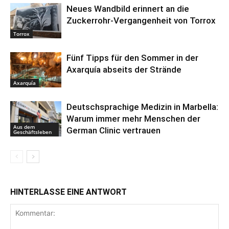
Neues Wandbild erinnert an die
Zuckerrohr-Vergangenheit von Torrox
Torrox
Fünf Tipps für den Sommer in der
Axarquía abseits der Strände
Axarquía
Deutschsprachige Medizin in Marbella:
Warum immer mehr Menschen der
Aus dem
German Clinic vertrauen
Geschäftsleben
HINTERLASSE EINE ANTWORT