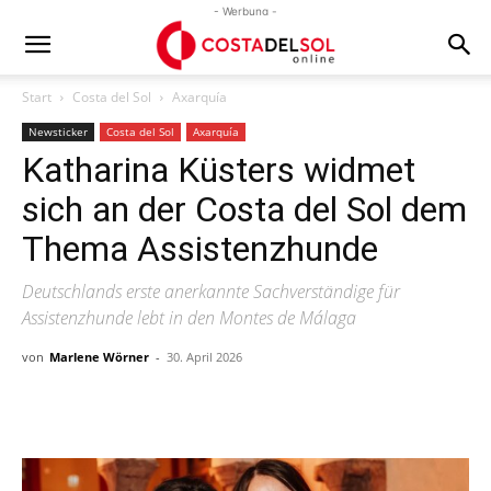
- Werbung -
Start
Costa del Sol
Axarquía
Newsticker
Costa del Sol
Axarquía
Katharina Küsters widmet
sich an der Costa del Sol dem
Thema Assistenzhunde
Deutschlands erste anerkannte Sachverständige für
Assistenzhunde lebt in den Montes de Málaga
von
Marlene Wörner
-
30. April 2026