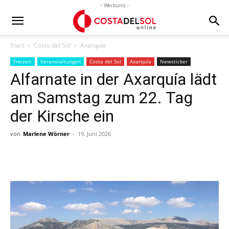
- Werbung -
Start
Costa del Sol
Axarquía
Freizeit
Veranstaltungen
Costa del Sol
Axarquía
Newsticker
Alfarnate in der Axarquía lädt
am Samstag zum 22. Tag
der Kirsche ein
von
Marlene Wörner
-
19. Juni 2026