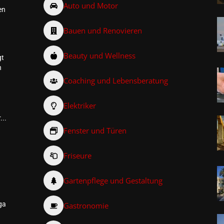
Auto und Motor
en
Bauen und Renovieren
Beauty und Wellness
gt
n
Coaching und Lebensberatung
Elektriker
...
Fenster und Türen
Friseure
–
Gartenpflege und Gestaltung
ga
Gastronomie