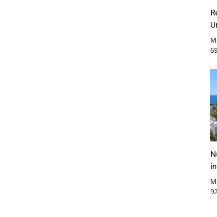
R
U
M
6
N
i
M
9