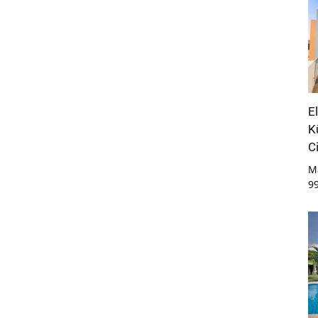
E
K
C
M
9