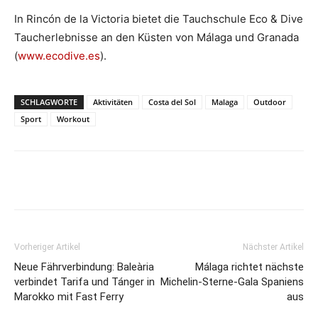
In Rincón de la Victoria bietet die Tauchschule Eco & Dive
Taucherlebnisse an den Küsten von Málaga und Granada
(
www.ecodive.es
).
SCHLAGWORTE
Aktivitäten
Costa del Sol
Malaga
Outdoor
Sport
Workout
Vorheriger Artikel
Nächster Artikel
Neue Fährverbindung: Baleària
Málaga richtet nächste
verbindet Tarifa und Tánger in
Michelin-Sterne-Gala Spaniens
Marokko mit Fast Ferry
aus