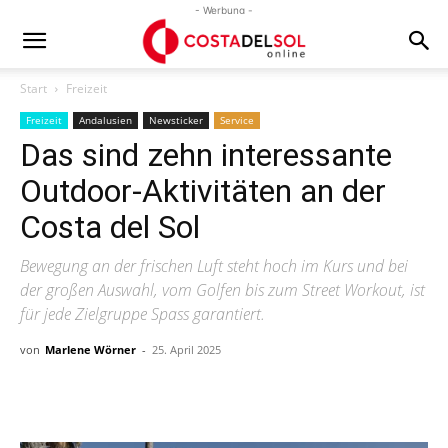
- Werbung -
Start
Freizeit
Freizeit
Andalusien
Newsticker
Service
Das sind zehn interessante
Outdoor-Aktivitäten an der
Costa del Sol
Bewegung an der frischen Luft steht hoch im Kurs und bei
der großen Auswahl, vom Golfen bis zum Street Workout, ist
für jede Zielgruppe Spass garantiert.
von
Marlene Wörner
-
25. April 2025