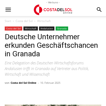
- Werbung -
Start
Costa del Sol
Wirtschaft
Costa del Sol
Wirtschaft
Andalusien
Granada
Deutsche Unternehmer
erkunden Geschäftschancen
in Granada
Eine Delegation des Deutschen Wirtschaftsforums
Andalusien trifft in Granada auf Vertreter aus Politik,
Wirtschaft und Wissenschaft
von
Costa del Sol Online
-
10. Februar 2025