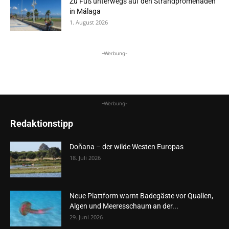
Zu Fuß unterwegs auf den Strandpromenaden
in Málaga
1. August 2026
-Werbung-
-Werbung-
Redaktionstipp
Doñana – der wilde Westen Europas
18. Juli 2026
Neue Plattform warnt Badegäste vor Quallen,
Algen und Meeresschaum an der...
29. Juni 2026