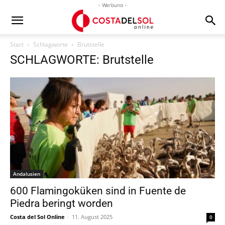
- Werbung -
Start
Schlagworte
Brutstelle
SCHLAGWORTE: Brutstelle
Andalusien
600 Flamingoküken sind in Fuente de
Piedra beringt worden
Costa del Sol Online
-
11. August 2025
0