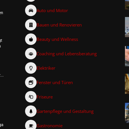
Auto und Motor
en
Bauen und Renovieren
Beauty und Wellness
gt
n
Coaching und Lebensberatung
Elektriker
...
Fenster und Türen
Friseure
–
Gartenpflege und Gestaltung
ga
Gastronomie