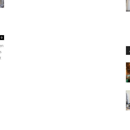
0
ten
s
t