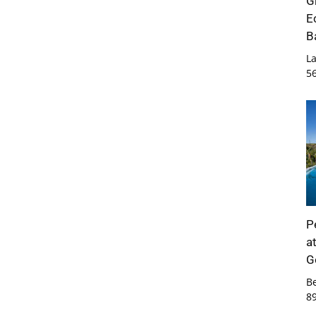
G
E
B
La
5
P
a
G
B
8