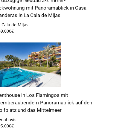
roßzügige Neubau 3-Zimmer-
ckwohnung mit Panoramablick in Casa
anderas in La Cala de Mijas
 Cala de Mijas
69.000€
enthouse in Los Flamingos mit
temberaubendem Panoramablick auf den
olfplatz und das Mittelmeer
enahavís
95.000€