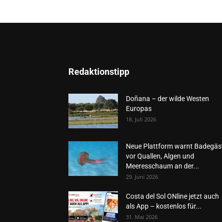
Redaktionstipp
Doñana – der wilde Westen
Europas
18. Juli 2026
Neue Plattform warnt Badegäs
vor Quallen, Algen und
Meeresschaum an der...
29. Juni 2026
Costa del Sol ONline jetzt auch
als App – kostenlos für...
31. Mai 2026