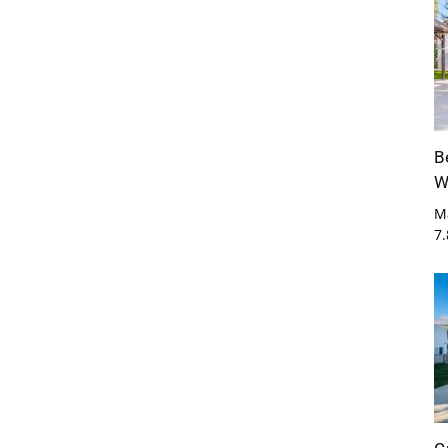
B
W
M
7