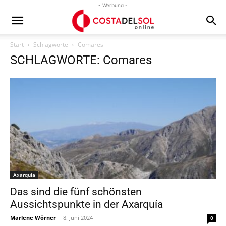
- Werbung -
Start
Schlagworte
Comares
SCHLAGWORTE: Comares
Axarquía
Das sind die fünf schönsten
Aussichtspunkte in der Axarquía
Marlene Wörner
-
8. Juni 2024
0