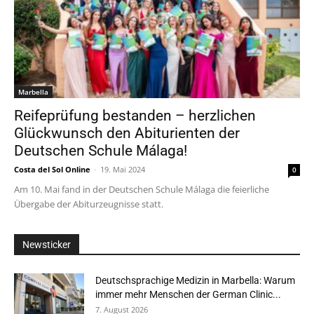
Marbella
Reifeprüfung bestanden – herzlichen
Glückwunsch den Abiturienten der
Deutschen Schule Málaga!
Costa del Sol Online
-
19. Mai 2024
0
Am 10. Mai fand in der Deutschen Schule Málaga die feierliche
Übergabe der Abiturzeugnisse statt.
Newsticker
Deutschsprachige Medizin in Marbella: Warum
immer mehr Menschen der German Clinic...
7. August 2026