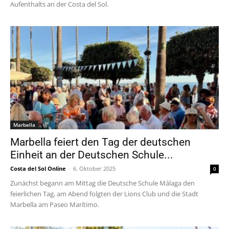
Aufenthalts an der Costa del Sol.
Marbella
Marbella feiert den Tag der deutschen
Einheit an der Deutschen Schule...
Costa del Sol Online
-
6. Oktober 2025
0
Zunächst begann am Mittag die Deutsche Schule Málaga den
feierlichen Tag, am Abend folgten der Lions Club und die Stadt
Marbella am Paseo Marítimo.