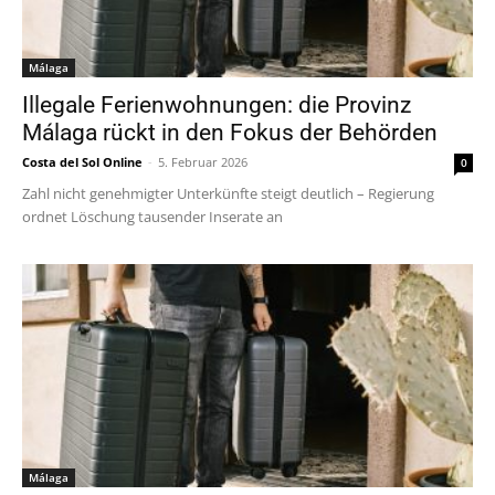
Málaga
Illegale Ferienwohnungen: die Provinz
Málaga rückt in den Fokus der Behörden
Costa del Sol Online
-
5. Februar 2026
0
Zahl nicht genehmigter Unterkünfte steigt deutlich – Regierung
ordnet Löschung tausender Inserate an
Málaga