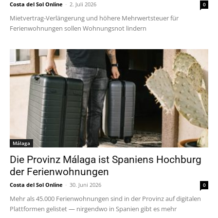
Costa del Sol Online
-
2. Juli 2026
0
Mietvertrag-Verlängerung und höhere Mehrwertsteuer für
Ferienwohnungen sollen Wohnungsnot lindern
Málaga
Die Provinz Málaga ist Spaniens Hochburg
der Ferienwohnungen
Costa del Sol Online
-
30. Juni 2026
0
Mehr als 45.000 Ferienwohnungen sind in der Provinz auf digitalen
Plattformen gelistet — nirgendwo in Spanien gibt es mehr