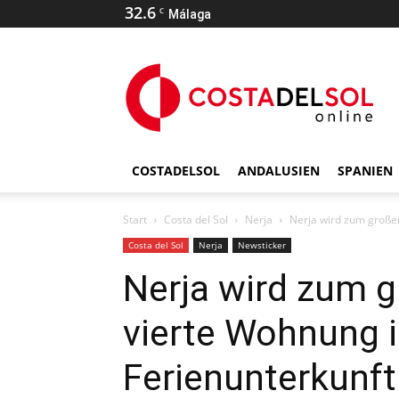
32.6
C
Málaga
COSTADELSOL
ANDALUSIEN
SPANIEN
Start
Costa del Sol
Nerja
Nerja wird zum großen
Costa del Sol
Nerja
Newsticker
Nerja wird zum g
vierte Wohnung i
Ferienunterkunft