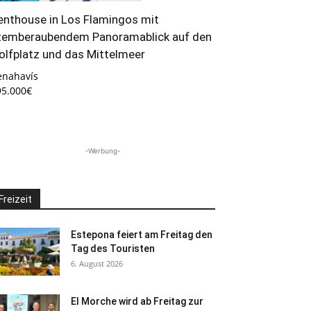
enthouse in Los Flamingos mit
temberaubendem Panoramablick auf den
olfplatz und das Mittelmeer
enahavís
95.000€
-Werbung-
Freizeit
Estepona feiert am Freitag den
Tag des Touristen
6. August 2026
El Morche wird ab Freitag zur