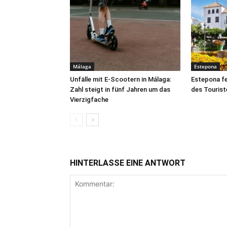
Málaga
Estepona
Unfälle mit E-Scootern in Málaga:
Estepona fe
Zahl steigt in fünf Jahren um das
des Tourist
Vierzigfache
HINTERLASSE EINE ANTWORT