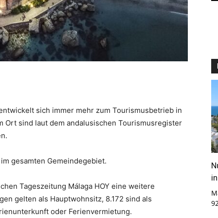
 entwickelt sich immer mehr zum Tourismusbetrieb in
m Ort sind laut dem andalusischen Tourismusregister
en.
g im gesamten Gemeindegebiet.
N
i
ischen Tageszeitung Málaga HOY eine weitere
M
en gelten als Hauptwohnsitz, 8.172 sind als
9
rienunterkunft oder Ferienvermietung.