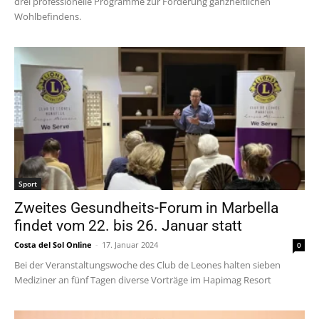
drei professionelle Programme zur Förderung ganzheitlichen
Wohlbefindens.
Sport
Zweites Gesundheits-Forum in Marbella
findet vom 22. bis 26. Januar statt
Costa del Sol Online
-
17. Januar 2024
0
Bei der Veranstaltungswoche des Club de Leones halten sieben
Mediziner an fünf Tagen diverse Vorträge im Hapimag Resort