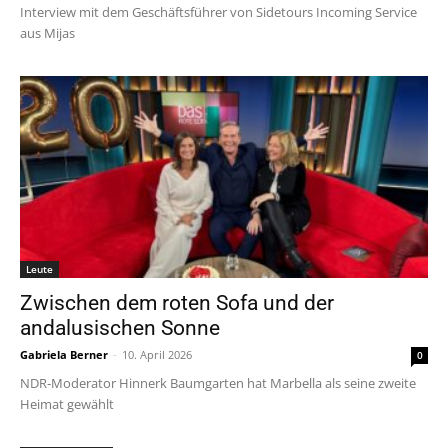
Interview mit dem Geschäftsführer von Sidetours Incoming Service
aus Mijas
Leute
Zwischen dem roten Sofa und der
andalusischen Sonne
Gabriela Berner
-
10. April 2026
0
NDR-Moderator Hinnerk Baumgarten hat Marbella als seine zweite
Heimat gewählt