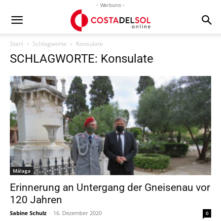
- Werbung -
Start
Schlagworte
Konsulate
SCHLAGWORTE: Konsulate
Málaga
Erinnerung an Untergang der Gneisenau vor
120 Jahren
Sabine Schulz
-
16. Dezember 2020
0