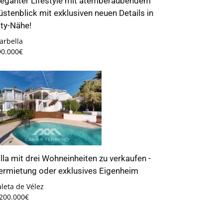
leganter Lifestyle mit atemberaubendem
üstenblick mit exklusiven neuen Details in
ity-Nähe!
arbella
90.000€
illa mit drei Wohneinheiten zu verkaufen -
ermietung oder exklusives Eigenheim
leta de Vélez
.200.000€