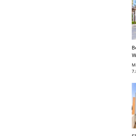
B
W
M
7