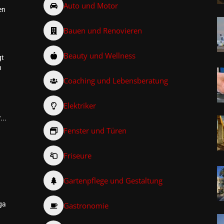
Auto und Motor
en
Bauen und Renovieren
Beauty und Wellness
gt
n
Coaching und Lebensberatung
Elektriker
...
Fenster und Türen
Friseure
–
Gartenpflege und Gestaltung
ga
Gastronomie