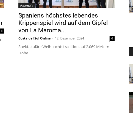
Axarquía
-
Spaniens höchstes lebendes
n
Krippenspiel wird auf dem Gipfel
von La Maroma...
0
Costa del Sol Online
-
12. Dezember 2024
0
n
Spektakuläre Weihnachtstradition auf 2.069 Metern
Höhe