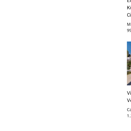
E
K
C
M
9
V
V
Ca
1