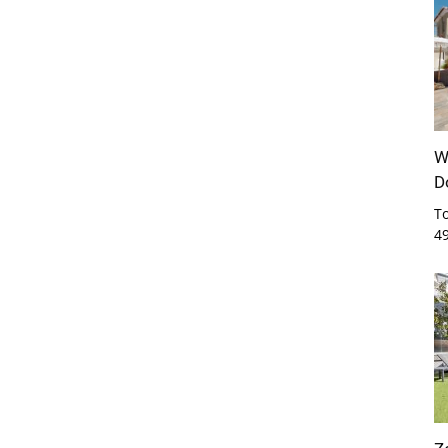
W
D
T
4