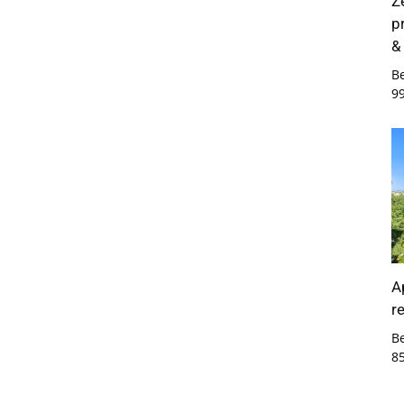
Z
p
&
B
9
A
r
B
8