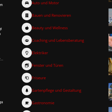
Auto und Motor
en
Bauen und Renovieren
Beauty und Wellness
gt
n
Coaching und Lebensberatung
Elektriker
...
Fenster und Türen
Friseure
–
Gartenpflege und Gestaltung
ga
Gastronomie