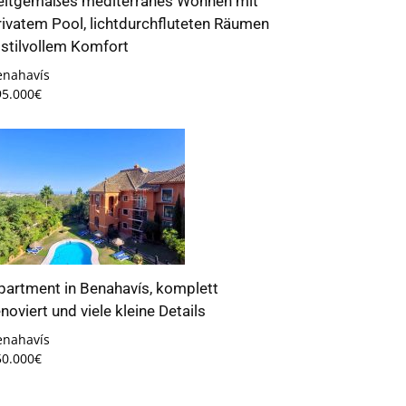
eitgemäßes mediterranes Wohnen mit
rivatem Pool, lichtdurchfluteten Räumen
 stilvollem Komfort
enahavís
95.000€
partment in Benahavís, komplett
enoviert und viele kleine Details
enahavís
50.000€