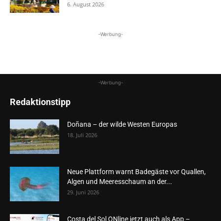
6. August 2026
-Werbung-
-Werbung-
Redaktionstipp
Doñana – der wilde Westen Europas
18. Juli 2026
Neue Plattform warnt Badegäste vor Quallen,
Algen und Meeresschaum an der...
29. Juni 2026
Costa del Sol ONline jetzt auch als App –