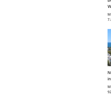
B
W
M
7
N
i
M
9