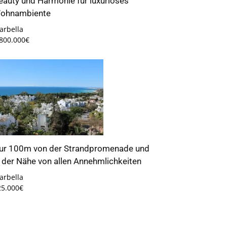
eauty und Harmonie für luxuriöses
ohnambiente
arbella
.800.000€
ur 100m von der Strandpromenade und
n der Nähe von allen Annehmlichkeiten
arbella
25.000€