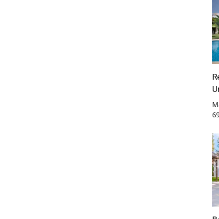
R
U
M
6