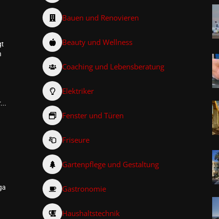
Bauen und Renovieren
Beauty und Wellness
gt
n
Coaching und Lebensberatung
Elektriker
...
Fenster und Türen
Friseure
–
Gartenpflege und Gestaltung
ga
Gastronomie
Haushaltstechnik