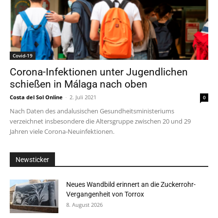
Covid-19
Corona-Infektionen unter Jugendlichen
schießen in Málaga nach oben
Costa del Sol Online
-
2. Juli 2021
0
Nach Daten des andalusischen Gesundheitsministeriums
verzeichnet insbesondere die Altersgruppe zwischen 20 und 29
Jahren viele Corona-Neuinfektionen.
Newsticker
Neues Wandbild erinnert an die Zuckerrohr-
Vergangenheit von Torrox
8. August 2026