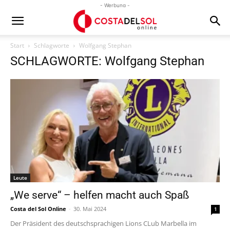
- Werbung -
Start
Schlagworte
Wolfgang Stephan
SCHLAGWORTE: Wolfgang Stephan
Leute
„We serve“ – helfen macht auch Spaß
Costa del Sol Online
-
30. Mai 2024
1
Der Präsident des deutschsprachigen Lions CLub Marbella im