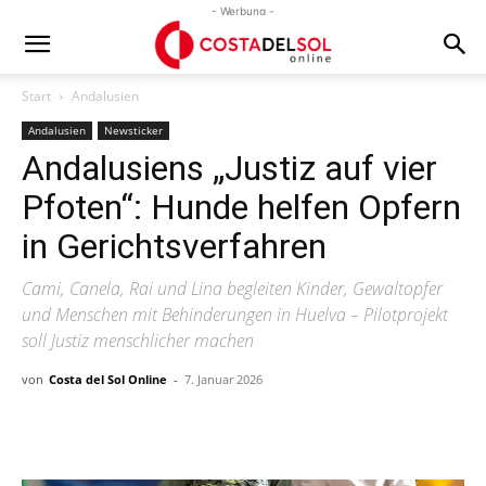
- Werbung -
Start
Andalusien
Andalusien
Newsticker
Andalusiens „Justiz auf vier
Pfoten“: Hunde helfen Opfern
in Gerichtsverfahren
Cami, Canela, Rai und Lina begleiten Kinder, Gewaltopfer
und Menschen mit Behinderungen in Huelva – Pilotprojekt
soll Justiz menschlicher machen
von
Costa del Sol Online
-
7. Januar 2026