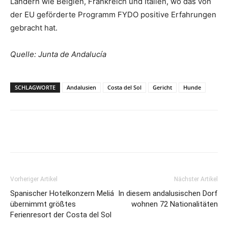
Ländern wie Belgien, Frankreich und Italien, wo das von
der EU geförderte Programm FYDO positive Erfahrungen
gebracht hat.
Quelle: Junta de Andalucía
SCHLAGWORTE
Andalusien
Costa del Sol
Gericht
Hunde
Vorheriger Artikel
Nächster Artikel
Spanischer Hotelkonzern Meliá
In diesem andalusischen Dorf
übernimmt größtes
wohnen 72 Nationalitäten
Ferienresort der Costa del Sol