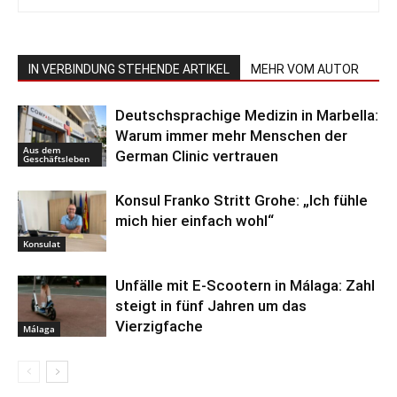
IN VERBINDUNG STEHENDE ARTIKEL
MEHR VOM AUTOR
Deutschsprachige Medizin in Marbella:
Warum immer mehr Menschen der
Aus dem
German Clinic vertrauen
Geschäftsleben
Konsul Franko Stritt Grohe: „Ich fühle
mich hier einfach wohl“
Konsulat
Unfälle mit E-Scootern in Málaga: Zahl
steigt in fünf Jahren um das
Vierzigfache
Málaga