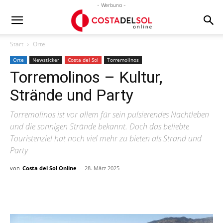
- Werbung -
Start
Orte
Orte
Newsticker
Costa del Sol
Torremolinos
Torremolinos – Kultur,
Strände und Party
Torremolinos ist vor allem für sein pulsierendes Nachtleben
und die sonnigen Strände bekannt. Doch das beliebte
Touristenziel hat noch viel mehr zu bieten als Strand und
Party
von
Costa del Sol Online
-
28. März 2025