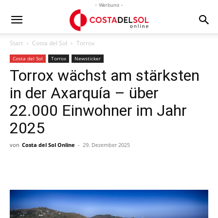
- Werbung -
Start
Costa del Sol
Torrox
Costa del Sol
Torrox
Newsticker
Torrox wächst am stärksten
in der Axarquía – über
22.000 Einwohner im Jahr
2025
von
Costa del Sol Online
-
29. Dezember 2025