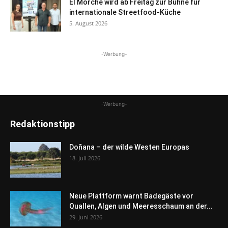
El Morche wird ab Freitag zur Bühne für
internationale Streetfood-Küche
5. August 2026
-Werbung-
-Werbung-
Redaktionstipp
Doñana – der wilde Westen Europas
18. Juli 2026
Neue Plattform warnt Badegäste vor
Quallen, Algen und Meeresschaum an der...
29. Juni 2026