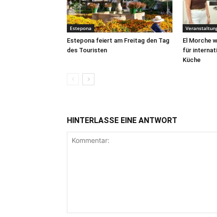
Estepona
Veranstaltun
Estepona feiert am Freitag den Tag
El Morche w
des Touristen
für interna
Küche
HINTERLASSE EINE ANTWORT