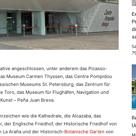
E
P
d
s
S
7
tiative angeschlossen, unter anderem das Picasso-
das Museum Carmen Thyssen, das Centre Pompidou
ssischen Museums St. Petersburg, das Zentrum für
 Toro, das Museum für Flughäfen, Navigation und
Kunst – Peña Juan Breva.
zeichen wie die Kathedrale, die Alcazaba, das
R
r, der Englische Friedhof, der Historische Friedhof von
U
n La Araña und der Historisch-
Botanische Garten
von
M