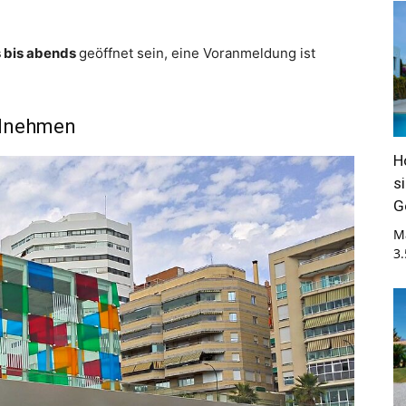
 bis abends
geöffnet sein, eine Voranmeldung ist
eilnehmen
H
s
G
M
3