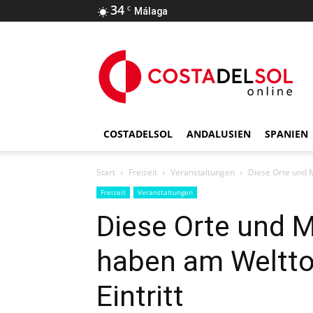
34
C
Málaga
COSTADELSOL
ANDALUSIEN
SPANIEN
Start
Freizeit
Veranstaltungen
Diese Orte und 
Freizeit
Veranstaltungen
Diese Orte und 
haben am Weltto
Eintritt