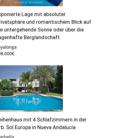
xponierte Lage mit absoluter
rivatsphäre und romantischem Blick auf
ie untergehende Sonne oder über die
agenhafte Berglandschaft
ayalonga
98.000€
eihenhaus mit 4 Schlafzimmern in der
rb. Sol Europa in Nueva Andalucía
arbella