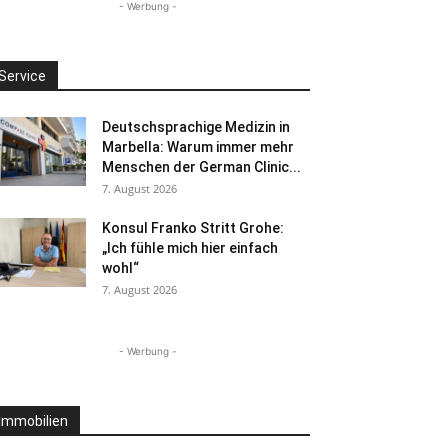
- Werbung -
Service
Deutschsprachige Medizin in
Marbella: Warum immer mehr
Menschen der German Clinic...
7. August 2026
Konsul Franko Stritt Grohe:
„Ich fühle mich hier einfach
wohl“
7. August 2026
- Werbung -
Immobilien