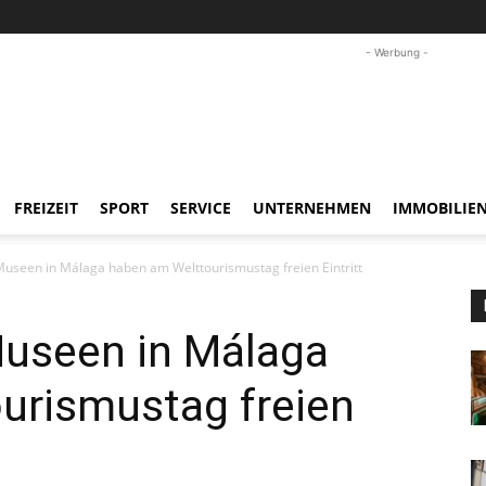
- Werbung -
FREIZEIT
SPORT
SERVICE
UNTERNEHMEN
IMMOBILIE
Museen in Málaga haben am Welttourismustag freien Eintritt
Museen in Málaga
urismustag freien