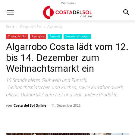
- Werbung -
Start
Costa del Sol
Axarquía
Costa del Sol
Axarquía
Freizeit
Veranstaltungen
Algarrobo Costa lädt vom 12.
bis 14. Dezember zum
Weihnachtsmarkt ein
15 Stände bieten Glühwein und Punsch,
Weihnachtsplätzchen und Kuchen, sowie Kunsthandwerk,
allerlei Dekoartikel zum Fest und viele andere Produkte.
von
Costa del Sol Online
-
11. Dezember 2025