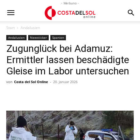
- Werbung -
Start
Andalusien
Andalusien
Newsticker
Spanien
Zugunglück bei Adamuz:
Ermittler lassen beschädigte
Gleise im Labor untersuchen
von
Costa del Sol Online
-
20. Januar 2026