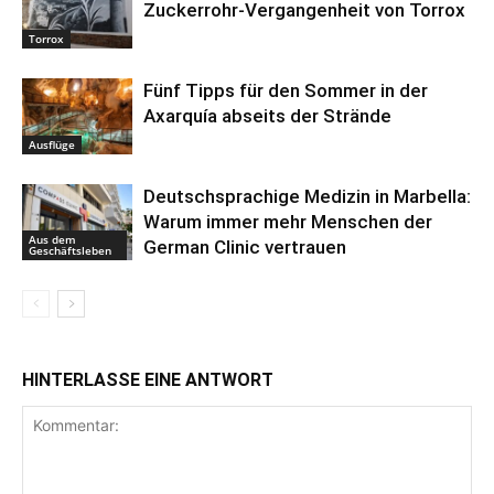
Zuckerrohr-Vergangenheit von Torrox
Torrox
Fünf Tipps für den Sommer in der
Axarquía abseits der Strände
Ausflüge
Deutschsprachige Medizin in Marbella:
Warum immer mehr Menschen der
Aus dem
German Clinic vertrauen
Geschäftsleben
HINTERLASSE EINE ANTWORT