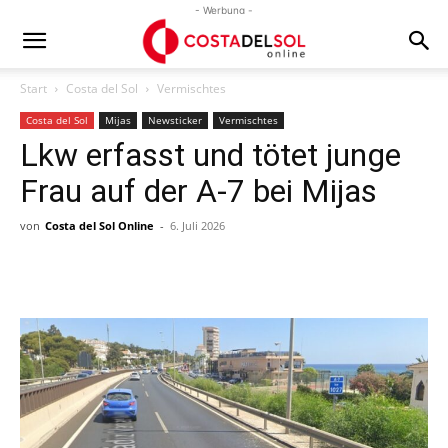
- Werbung -
Start
Costa del Sol
Vermischtes
Costa del Sol
Mijas
Newsticker
Vermischtes
Lkw erfasst und tötet junge
Frau auf der A-7 bei Mijas
von
Costa del Sol Online
-
6. Juli 2026