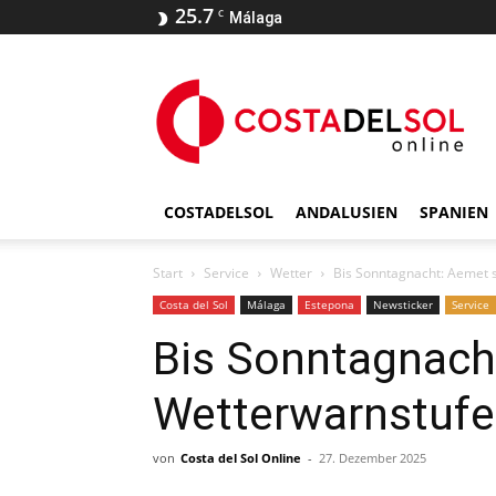
25.7
C
Málaga
COSTADELSOL
ANDALUSIEN
SPANIEN
Start
Service
Wetter
Bis Sonntagnacht: Aemet s
Costa del Sol
Málaga
Estepona
Newsticker
Service
Bis Sonntagnach
Wetterwarnstufe
von
Costa del Sol Online
-
27. Dezember 2025