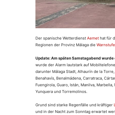
Der spanische Wetterdienst
Aemet
hat für 
Regionen der Provinz Málaga die
Warnstufe
Update: Am späten Samstagabend wurde d
wurde der Alarm lautstark auf Mobiltelefon
darunter Málaga Stadt, Alhaurín de la Torre,
Benahavís, Benalmádena, Carratraca, Cárta
Fuengirola, Guaro, Istán, Manilva, Marbella, 
Yunquera und Torremolinos.
Grund sind starke Regenfälle und kräftiger
und in der Nacht zum Sonntag erwartet werd