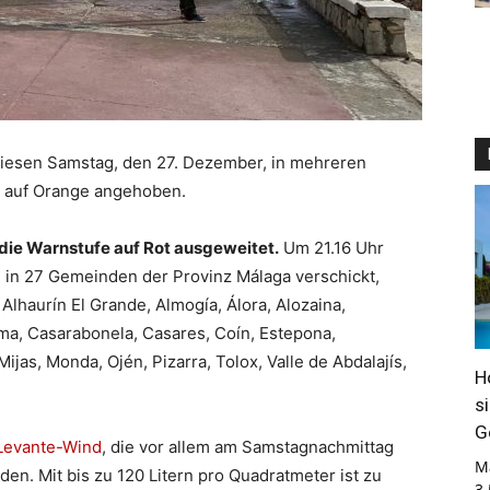
diesen Samstag, den 27. Dezember, in mehreren
auf Orange angehoben.
ie Warnstufe auf Rot ausgeweitet.
Um 21.16 Uhr
e in 27 Gemeinden der Provinz Málaga verschickt,
 Alhaurín El Grande, Almogía, Álora, Alozaina,
ma, Casarabonela, Casares, Coín, Estepona,
Mijas, Monda, Ojén, Pizarra, Tolox, Valle de Abdalajís,
H
s
G
Levante-Wind
, die vor allem am Samstagnachmittag
M
en. Mit bis zu 120 Litern pro Quadratmeter ist zu
3