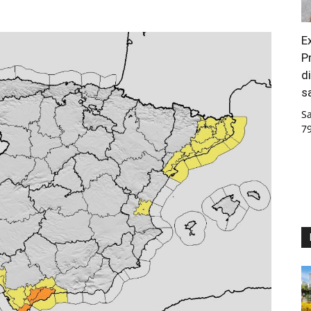
E
P
d
s
S
7