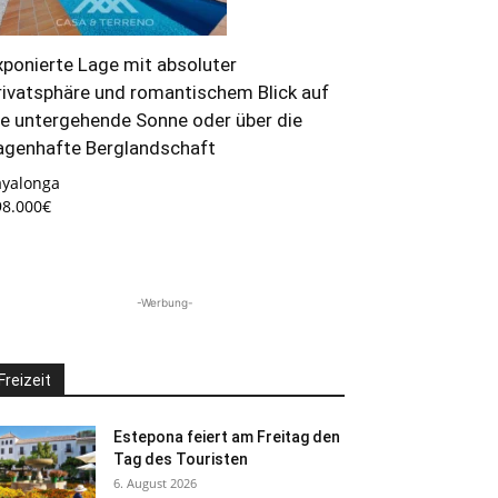
xponierte Lage mit absoluter
rivatsphäre und romantischem Blick auf
ie untergehende Sonne oder über die
agenhafte Berglandschaft
ayalonga
98.000€
-Werbung-
Freizeit
Estepona feiert am Freitag den
Tag des Touristen
6. August 2026