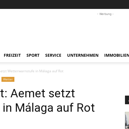
- Werbung -
FREIZEIT
SPORT
SERVICE
UNTERNEHMEN
IMMOBILIE
etzt Wetterwarnstufe in Málaga auf Rot
Wetter
t: Aemet setzt
 in Málaga auf Rot