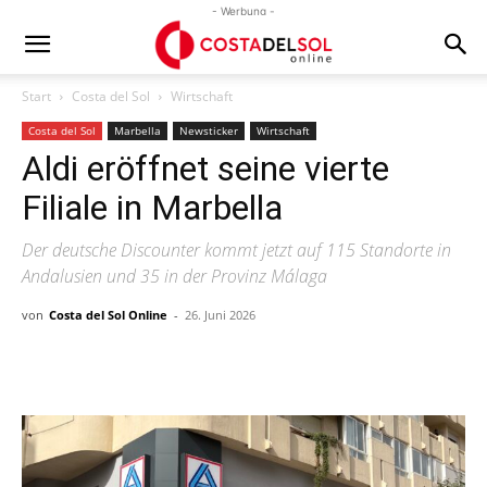
- Werbung -
Start
Costa del Sol
Wirtschaft
Costa del Sol
Marbella
Newsticker
Wirtschaft
Aldi eröffnet seine vierte
Filiale in Marbella
Der deutsche Discounter kommt jetzt auf 115 Standorte in
Andalusien und 35 in der Provinz Málaga
von
Costa del Sol Online
-
26. Juni 2026