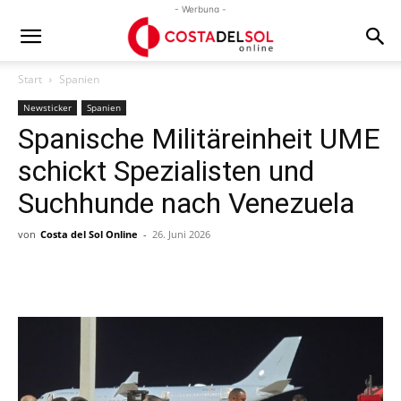
- Werbung -
Start
Spanien
Newsticker
Spanien
Spanische Militäreinheit UME
schickt Spezialisten und
Suchhunde nach Venezuela
von
Costa del Sol Online
-
26. Juni 2026