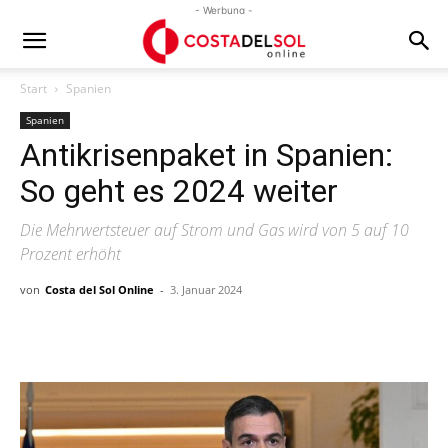
- Werbung -
Start
Spanien
Spanien
Antikrisenpaket in Spanien:
So geht es 2024 weiter
Die Mehrwertsteuer auf Strom und Gas wird von 5 auf 10
Prozent erhöht
von
Costa del Sol Online
-
3. Januar 2024